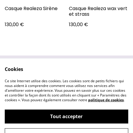
Casque Realeza Sirène
Casque Realeza wax vert
et strass
130,00 €
130,00 €
Cookies
Contactez-nous
Conditions
Politique de
Politique de cookies
Ce site Internet utilise des cookies. Les cookies sont de petits fichiers qui
confidentialité
nous aident à comprendre comment vous utilisez nos services afin
d'améliorer votre expérience. Vous pouvez en savoir plus sur ces cookies
et contrôler la façon dont ils sont utilisés en cliquant sur « Paramètres des
cookies ». Vous pouvez également consulter notre
politique de cookies
.
Tout accepter
©
2026
Cleonina Créations